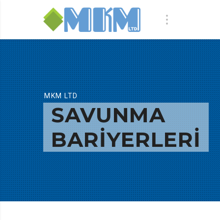
MKM LTD
SAVUNMA
BARIYERLERI