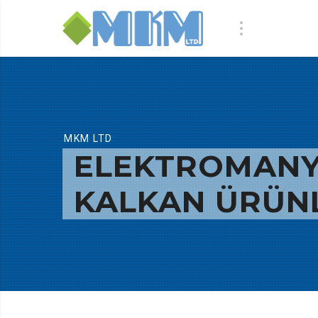
MKM LTD
ELEKTROMANY
KALKAN ÜRÜN